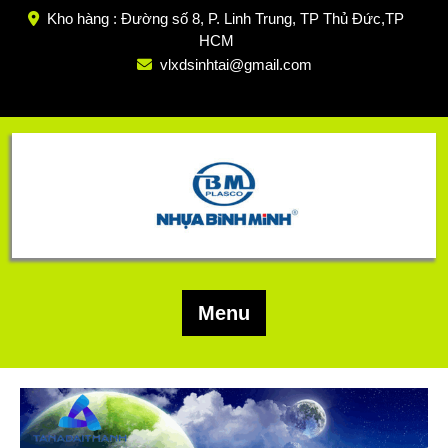
Skip
Kho hàng : Đường số 8, P. Linh Trung, TP Thủ Đức,TP
to
HCM
content
vlxdsinhtai@gmail.com
Menu