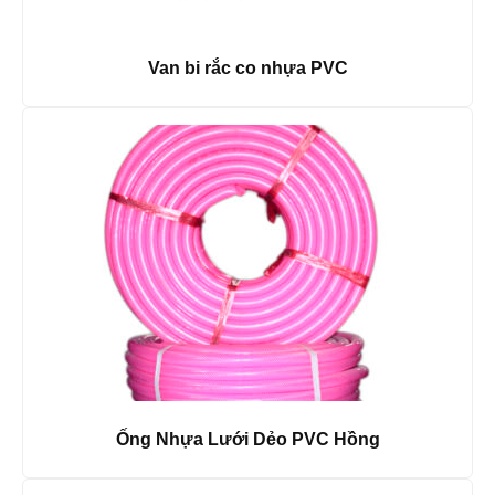
Van bi rắc co nhựa PVC
Ống Nhựa Lưới Dẻo PVC Hồng