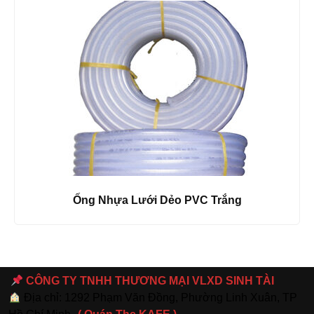
Ống Nhựa Lưới Dẻo PVC Trắng
CÔNG TY TNHH THƯƠNG MẠI VLXD SINH TÀI
Địa chỉ: 1292 Phạm Văn Đồng, Phường Linh Xuân, TP