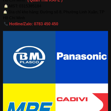
Hồ Chí Minh
( Quán The KAFE )
MST: 0315385184
Địa chỉ kho hàng: Đường số 8, Phường Linh Xuân, TP
Hồ Chí Minh
Hotline/Zalo: 0783 450 450