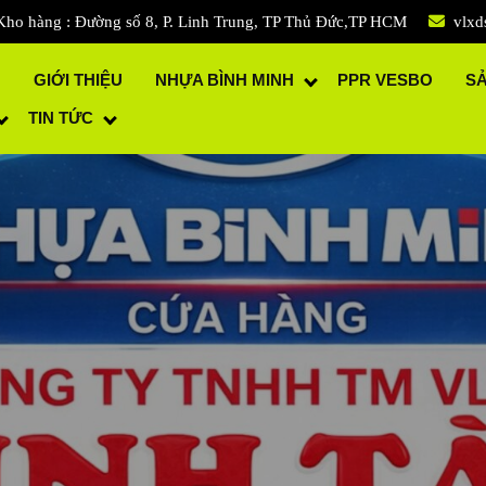
Kho hàng : Đường số 8, P. Linh Trung, TP Thủ Đức,TP HCM
vlxd
Ủ
GIỚI THIỆU
NHỰA BÌNH MINH
PPR VESBO
S
TIN TỨC