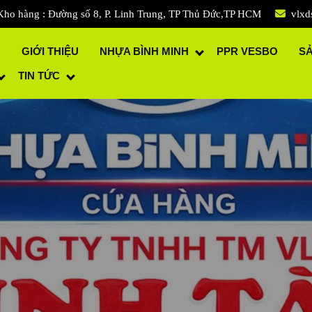
Kho hàng : Đường số 8, P. Linh Trung, TP Thủ Đức,TP HCM
vlxd
Ủ
GIỚI THIỆU
NHỰA BÌNH MINH
PPR VESBO
S
TIN TỨC