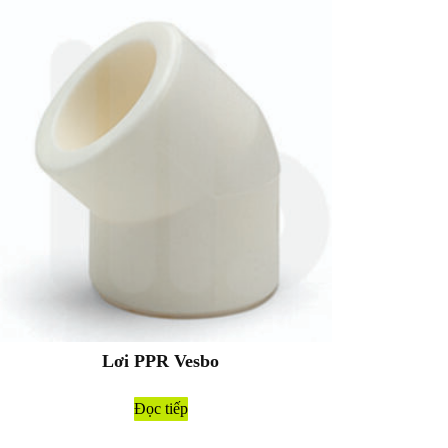
Lơi PPR Vesbo
Đọc tiếp