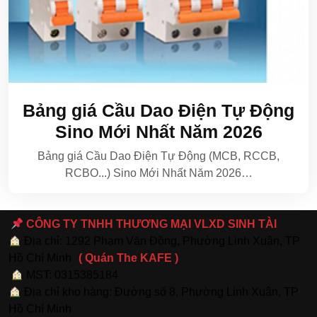
Bảng giá Cầu Dao Điện Tự Động
Sino Mới Nhất Năm 2026
Bảng giá Cầu Dao Điện Tự Động (MCB, RCCB,
RCBO...) Sino Mới Nhất Năm 2026…
CÔNG TY TNHH THƯƠNG MẠI VLXD SINH TÀI
Địa chỉ: 1292 Phạm Văn Đồng, Phường Linh Xuân, TP
Hồ Chí Minh
( Quán The KAFE )
MST: 0315385184
Địa chỉ kho hàng: Đường số 8, Phường Linh Xuân, TP
Hồ Chí Minh