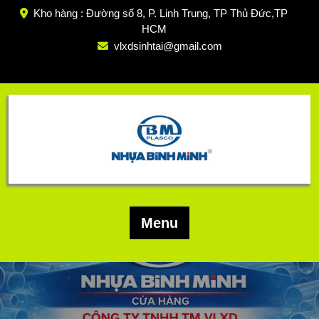
Skip
Kho hàng : Đường số 8, P. Linh Trung, TP Thủ Đức,TP
to
HCM
content
vlxdsinhtai@gmail.com
Menu