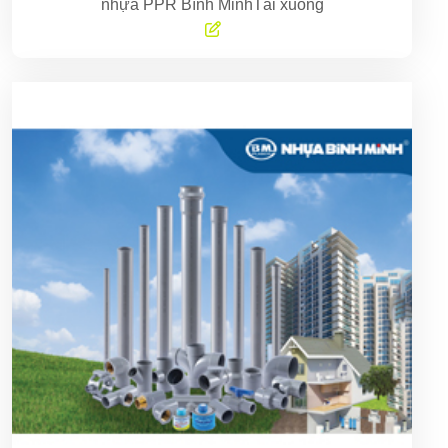
nhựa PPR Bình MinhTải xuống