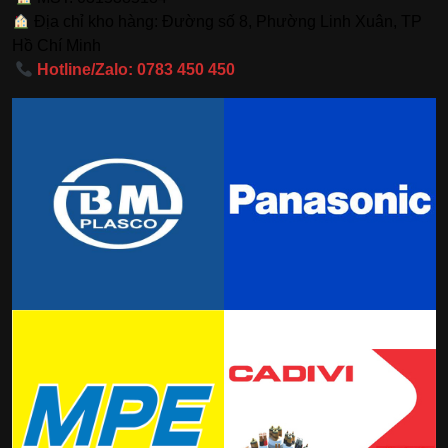
Địa chỉ kho hàng: Đường số 8, Phường Linh Xuân, TP
Hồ Chí Minh
Hotline/Zalo: 0783 450 450