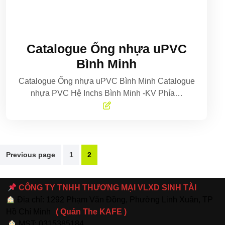
Catalogue Ống nhựa uPVC
Bình Minh
Catalogue Ống nhựa uPVC Bình Minh Catalogue
nhựa PVC Hệ Inchs Bình Minh -KV Phía…
Phân
Previous page
1
2
trang
bài
CÔNG TY TNHH THƯƠNG MẠI VLXD SINH TÀI
viết
Địa chỉ: 1292 Phạm Văn Đồng, Phường Linh Xuân, TP
Hồ Chí Minh
( Quán The KAFE )
MST: 0315385184