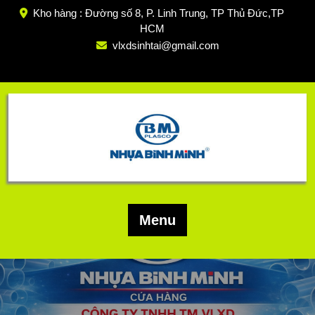
Skip
Kho hàng : Đường số 8, P. Linh Trung, TP Thủ Đức,TP
to
HCM
content
vlxdsinhtai@gmail.com
Menu