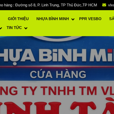
o hàng : Đường số 8, P. Linh Trung, TP Thủ Đức,TP HCM
vlx
Ủ
GIỚI THIỆU
NHỰA BÌNH MINH
PPR VESBO
S
TIN TỨC