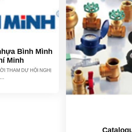
nhựa Bình Mình
hí Minh
ỜI THAM DỰ HỘI NGHỊ
G…
Catalog