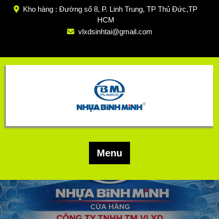
Skip
Kho hàng : Đường số 8, P. Linh Trung, TP Thủ Đức,TP
to
HCM
content
vlxdsinhtai@gmail.com
Menu