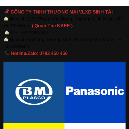
CÔNG TY TNHH THƯƠNG MẠI VLXD SINH TÀI
Địa chỉ: 1292 Phạm Văn Đồng, Phường Linh Xuân, TP
Hồ Chí Minh
( Quán The KAFE )
MST: 0315385184
Địa chỉ kho hàng: Đường số 8, Phường Linh Xuân, TP
Hồ Chí Minh
Hotline/Zalo: 0783 450 450