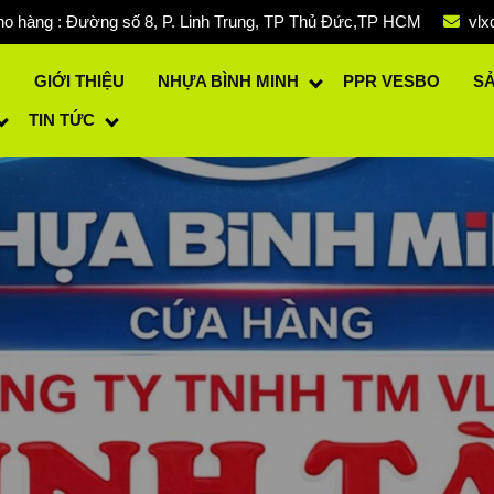
o hàng : Đường số 8, P. Linh Trung, TP Thủ Đức,TP HCM
vlx
Ủ
GIỚI THIỆU
NHỰA BÌNH MINH
PPR VESBO
S
TIN TỨC