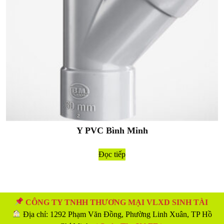
Y PVC Bình Minh
Đọc tiếp
CÔNG TY TNHH THƯƠNG MẠI VLXD SINH TÀI
Địa chỉ: 1292 Phạm Văn Đồng, Phường Linh Xuân, TP Hồ