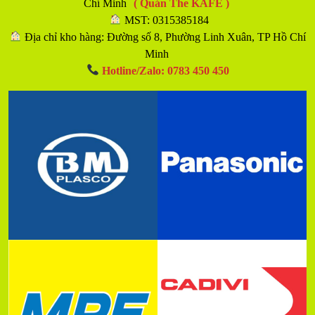
Chí Minh
( Quán The KAFE )
MST: 0315385184
Địa chỉ kho hàng: Đường số 8, Phường Linh Xuân, TP Hồ Chí
Minh
Hotline/Zalo: 0783 450 450