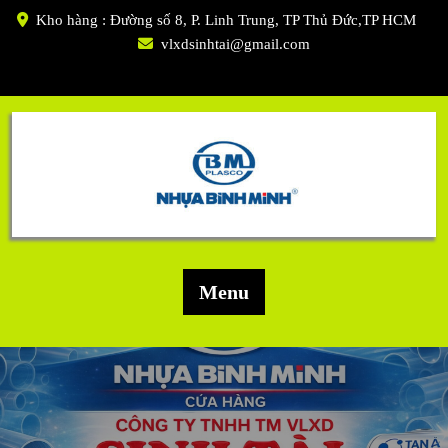
Skip
Kho hàng : Đường số 8, P. Linh Trung, TP Thủ Đức,TP HCM
to
vlxdsinhtai@gmail.com
content
Menu