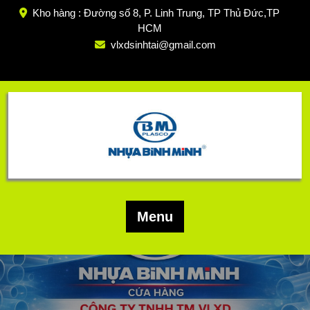
Skip
Kho hàng : Đường số 8, P. Linh Trung, TP Thủ Đức,TP
to
HCM
content
vlxdsinhtai@gmail.com
Menu