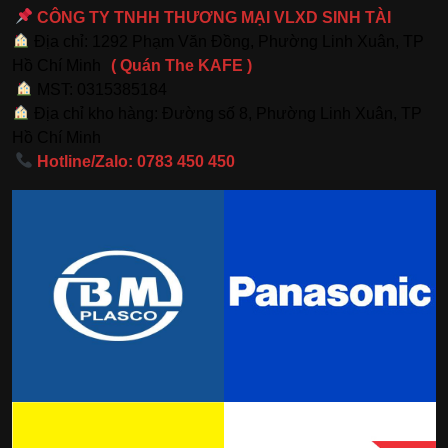
CÔNG TY TNHH THƯƠNG MẠI VLXD SINH TÀI
Địa chỉ: 1292 Phạm Văn Đồng, Phường Linh Xuân, TP
Hồ Chí Minh
( Quán The KAFE )
MST: 0315385184
Địa chỉ kho hàng: Đường số 8, Phường Linh Xuân, TP
Hồ Chí Minh
Hotline/Zalo: 0783 450 450