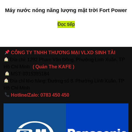
Máy nước nóng năng lượng mặt trời Fort Power
Đọc tiếp
CÔNG TY TNHH THƯƠNG MẠI VLXD SINH TÀI
Địa chỉ: 1292 Phạm Văn Đồng, Phường Linh Xuân, TP
Hồ Chí Minh
( Quán The KAFE )
MST: 0315385184
Địa chỉ kho hàng: Đường số 8, Phường Linh Xuân, TP
Hồ Chí Minh
Hotline/Zalo: 0783 450 450