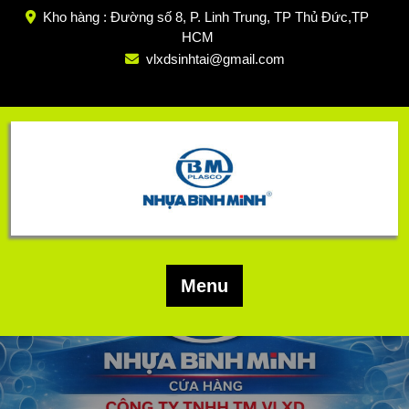
Skip
Kho hàng : Đường số 8, P. Linh Trung, TP Thủ Đức,TP
to
HCM
content
vlxdsinhtai@gmail.com
Menu