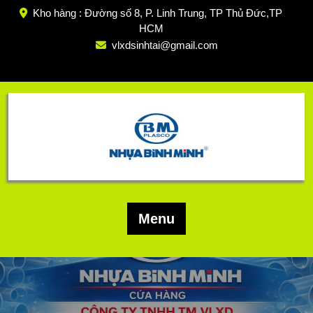
Skip
Kho hàng : Đường số 8, P. Linh Trung, TP Thủ Đức,TP
to
HCM
content
vlxdsinhtai@gmail.com
Menu