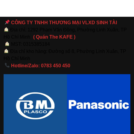
CÔNG TY TNHH THƯƠNG MẠI VLXD SINH TÀI
Địa chỉ: 1292 Phạm Văn Đồng, Phường Linh Xuân, TP
Hồ Chí Minh
( Quán The KAFE )
MST: 0315385184
Địa chỉ kho hàng: Đường số 8, Phường Linh Xuân, TP
Hồ Chí Minh
Hotline/Zalo: 0783 450 450