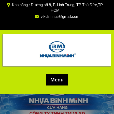
Skip
Kho hàng : Đường số 8, P. Linh Trung, TP Thủ Đức,TP
to
HCM
content
vlxdsinhtai@gmail.com
Menu