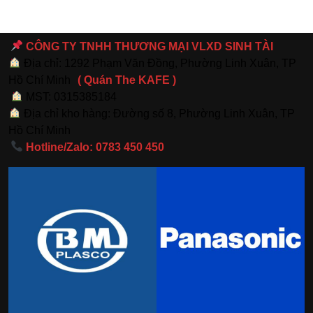
CÔNG TY TNHH THƯƠNG MẠI VLXD SINH TÀI
Địa chỉ: 1292 Phạm Văn Đồng, Phường Linh Xuân, TP
Hồ Chí Minh
( Quán The KAFE )
MST: 0315385184
Địa chỉ kho hàng: Đường số 8, Phường Linh Xuân, TP
Hồ Chí Minh
Hotline/Zalo: 0783 450 450