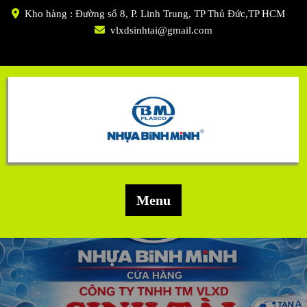
Skip
Kho hàng : Đường số 8, P. Linh Trung, TP Thủ Đức,TP HCM
to
vlxdsinhtai@gmail.com
content
Menu