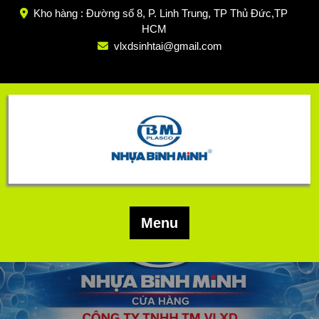
Skip
Kho hàng : Đường số 8, P. Linh Trung, TP Thủ Đức,TP
to
HCM
content
vlxdsinhtai@gmail.com
Menu