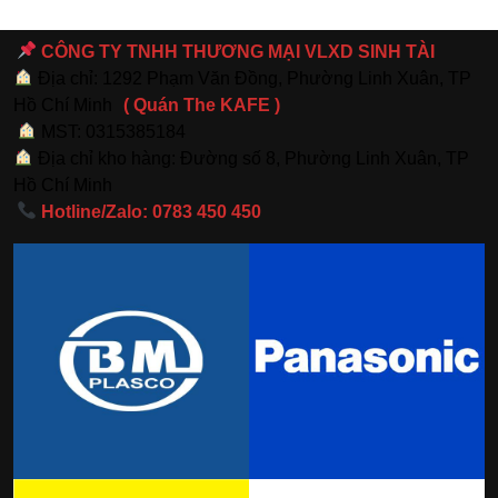
CÔNG TY TNHH THƯƠNG MẠI VLXD SINH TÀI
Địa chỉ: 1292 Phạm Văn Đồng, Phường Linh Xuân, TP
Hồ Chí Minh
( Quán The KAFE )
MST: 0315385184
Địa chỉ kho hàng: Đường số 8, Phường Linh Xuân, TP
Hồ Chí Minh
Hotline/Zalo: 0783 450 450