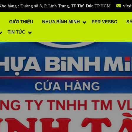
Kho hàng : Đường số 8, P. Linh Trung, TP Thủ Đức,TP HCM
vlxd
Ủ
GIỚI THIỆU
NHỰA BÌNH MINH
PPR VESBO
S
TIN TỨC