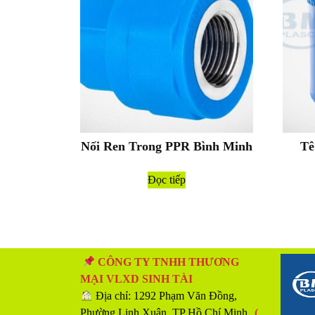
Nối Ren Trong PPR Bình Minh
Tê
Đọc tiếp
CÔNG TY TNHH THƯƠNG
MẠI VLXD SINH TÀI
Địa chỉ: 1292 Phạm Văn Đồng,
Phường Linh Xuân, TP Hồ Chí Minh
(