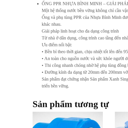
ỐNG PPR NHỰA BÌNH MINH – GIẢI PH
Một hệ thống nước bền vững không chỉ cần vận hà
Ống và phụ tùng PPR của Nhựa Bình Minh được t
khác nhau.
Giải pháp linh hoạt cho đa dạng công trình
Từ nhà ở dân dụng, công trình cao tầng đến nhà
Ưu điểm nổi bật:
• Bền bỉ theo thời gian, chịu nhiệt tốt lên đến 9
• An toàn cho nguồn nước và sức khỏe người 
• Thi công nhanh chóng nhờ hệ phụ tùng đồng
• Đường kính đa dạng từ 20mm đến 200mm vớ
Sản phẩm đạt chứng nhận Sản phẩm Xanh Singap
triển bền vững.
Sản phẩm tương tự