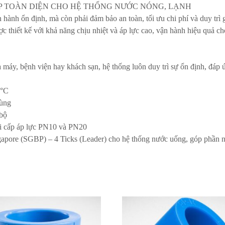
ÁP TOÀN DIỆN CHO HỆ THỐNG NƯỚC NÓNG, LẠNH
nh ổn định, mà còn phải đảm bảo an toàn, tối ưu chi phí và duy trì giá
hiết kế với khả năng chịu nhiệt và áp lực cao, vận hành hiệu quả ch
 máy, bệnh viện hay khách sạn, hệ thống luôn duy trì sự ổn định, đáp 
5°C
dùng
 bộ
i cấp áp lực PN10 và PN20
ore (SGBP) – 4 Ticks (Leader) cho hệ thống nước uống, góp phần nâ