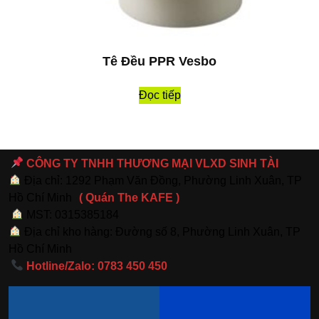
Tê Đều PPR Vesbo
Đọc tiếp
CÔNG TY TNHH THƯƠNG MẠI VLXD SINH TÀI
Địa chỉ: 1292 Phạm Văn Đồng, Phường Linh Xuân, TP
Hồ Chí Minh
( Quán The KAFE )
MST: 0315385184
Địa chỉ kho hàng: Đường số 8, Phường Linh Xuân, TP
Hồ Chí Minh
Hotline/Zalo: 0783 450 450