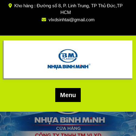
Skip
Kho hàng : Đường số 8, P. Linh Trung, TP Thủ Đức,TP
to
HCM
content
vlxdsinhtai@gmail.com
Menu