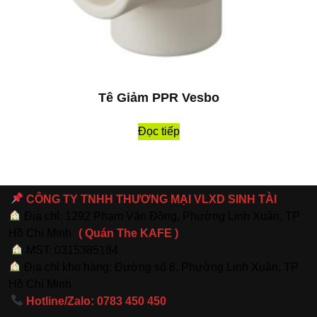
Tê Giảm PPR Vesbo
Đọc tiếp
CÔNG TY TNHH THƯƠNG MẠI VLXD SINH TÀI
Địa chỉ: 1292 Phạm Văn Đồng, Phường Linh Xuân, TP
Hồ Chí Minh
( Quán The KAFE )
MST: 0315385184
Địa chỉ kho hàng: Đường số 8, Phường Linh Xuân, TP
Hồ Chí Minh
Hotline/Zalo: 0783 450 450