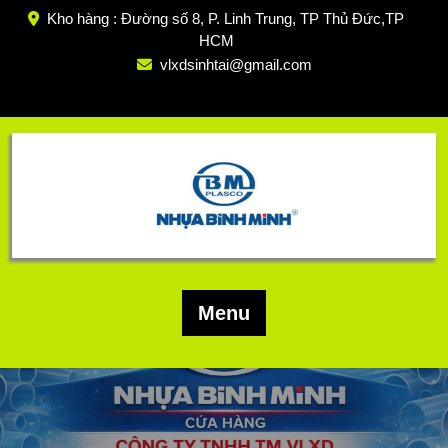
Skip
Kho hàng : Đường số 8, P. Linh Trung, TP Thủ Đức,TP
to
HCM
content
vlxdsinhtai@gmail.com
Menu