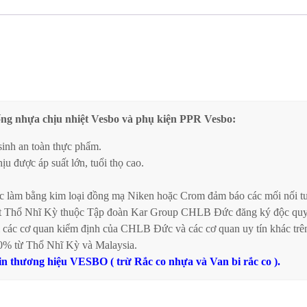
ống nhựa chịu nhiệt Vesbo và phụ kiện PPR Vesbo:
sinh an toàn thực phẩm.
u được áp suất lớn, tuổi thọ cao.
c làm bằng kim loại đồng mạ Niken hoặc Crom đảm báo các mối nối tuy
t Thổ Nhĩ Kỳ thuộc Tập đoàn Kar Group CHLB Đức đăng ký độc quyề
các cơ quan kiểm định của CHLB Đức và các cơ quan uy tín khác trên 
0% từ Thổ Nhĩ Kỳ và Malaysia.
in thương hiệu VESBO ( trừ Rắc co nhựa và Van bi rắc co ).