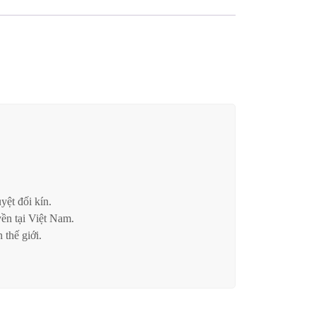
ệt đối kín.
n tại Việt Nam.
thế giới.