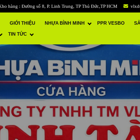
Kho hàng : Đường số 8, P. Linh Trung, TP Thủ Đức,TP HCM
vlxd
Ủ
GIỚI THIỆU
NHỰA BÌNH MINH
PPR VESBO
S
TIN TỨC