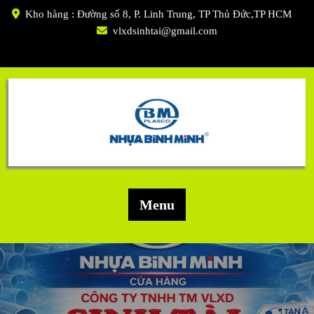
Skip
Kho hàng : Đường số 8, P. Linh Trung, TP Thủ Đức,TP HCM
to
vlxdsinhtai@gmail.com
content
Menu