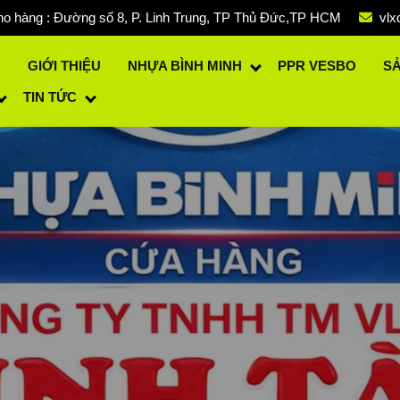
o hàng : Đường số 8, P. Linh Trung, TP Thủ Đức,TP HCM
vlx
Ủ
GIỚI THIỆU
NHỰA BÌNH MINH
PPR VESBO
S
TIN TỨC