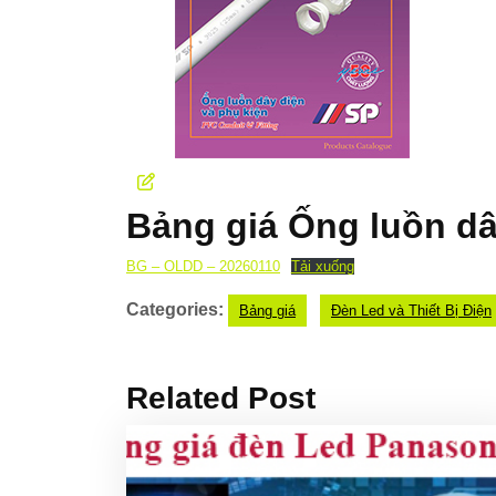
Bảng giá Ống luồn dâ
BG – OLDD – 20260110
Tải xuống
Categories:
Bảng giá
Đèn Led và Thiết Bị Điện
Related Post