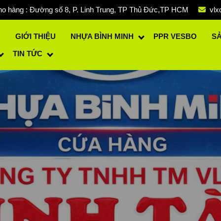
o hàng : Đường số 8, P. Linh Trung, TP Thủ Đức,TP HCM
vlx
Ủ
GIỚI THIỆU
NHỰA BÌNH MINH
PPR VESBO
S
TIN TỨC