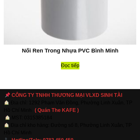
Nối Ren Trong Nhựa PVC Bình Minh
Đọc tiếp
CÔNG TY TNHH THƯƠNG MẠI VLXD SINH TÀI
Địa chỉ: 1292 Phạm Văn Đồng, Phường Linh Xuân, TP
Hồ Chí Minh
( Quán The KAFE )
MST: 0315385184
Địa chỉ kho hàng: Đường số 8, Phường Linh Xuân, TP
Hồ Chí Minh