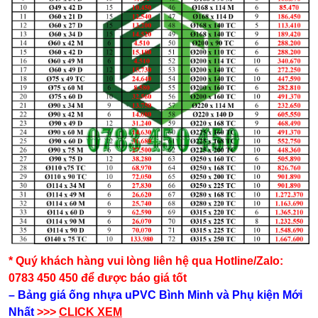
* Quý khách hàng vui lòng liên hệ qua Hotline/Zalo:
0783 450 450 để được báo giá tốt
– Bảng giá ống nhựa uPVC Bình Minh và Phụ kiện​ Mới
Nhất
>>>
CLICK XEM