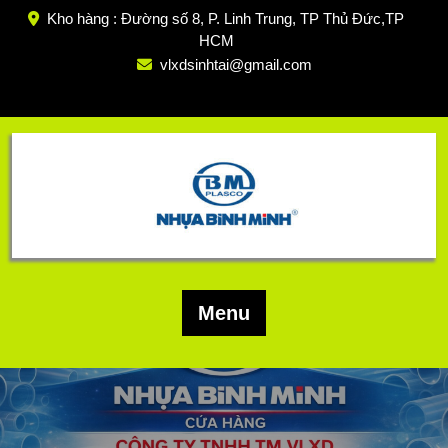
Skip
Kho hàng : Đường số 8, P. Linh Trung, TP Thủ Đức,TP
to
HCM
content
vlxdsinhtai@gmail.com
Menu