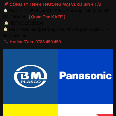
CÔNG TY TNHH THƯƠNG MẠI VLXD SINH TÀI
Địa chỉ: 1292 Phạm Văn Đồng, Phường Linh Xuân, TP
Hồ Chí Minh
( Quán The KAFE )
MST: 0315385184
Địa chỉ kho hàng: Đường số 8, Phường Linh Xuân, TP
Hồ Chí Minh
Hotline/Zalo: 0783 450 450