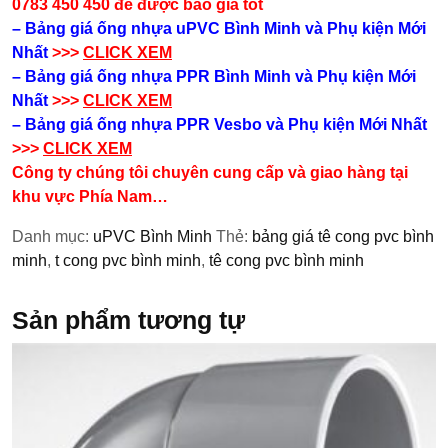
0783 450 450 để được báo giá tốt
– Bảng giá ống nhựa uPVC Bình Minh và Phụ kiện​ Mới
Nhất
>>>
CLICK XEM
– Bảng giá ống nhựa PPR Bình Minh và Phụ kiện​ Mới
Nhất
>>>
CLICK XEM
– Bảng giá ống nhựa PPR Vesbo và Phụ kiện​ Mới Nhất
>>>
CLICK XEM
Công ty chúng tôi chuyên cung cấp và giao hàng tại
khu vực Phía Nam…
Danh mục:
uPVC Bình Minh
Thẻ:
bảng giá tê cong pvc bình
minh
,
t cong pvc bình minh
,
tê cong pvc bình minh
Sản phẩm tương tự