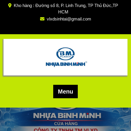
Skip
Kho hàng : Đường số 8, P. Linh Trung, TP Thủ Đức,TP
to
HCM
content
vlxdsinhtai@gmail.com
Menu