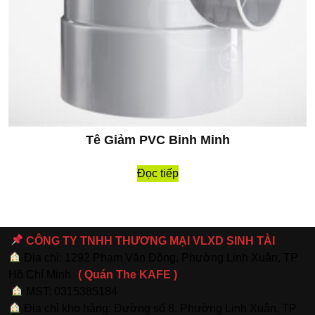
Tê Giảm PVC Binh Minh
Đọc tiếp
CÔNG TY TNHH THƯƠNG MẠI VLXD SINH TÀI
Địa chỉ: 1292 Phạm Văn Đồng, Phường Linh Xuân, TP
Hồ Chí Minh
( Quán The KAFE )
MST: 0315385184
Địa chỉ kho hàng: Đường số 8, Phường Linh Xuân, TP