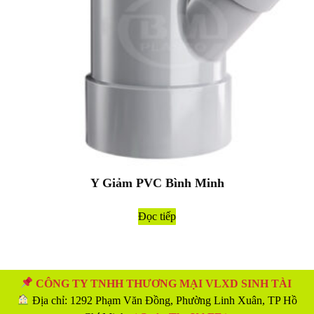
Y Giảm PVC Bình Minh
Đọc tiếp
CÔNG TY TNHH THƯƠNG MẠI VLXD SINH TÀI
Địa chỉ: 1292 Phạm Văn Đồng, Phường Linh Xuân, TP Hồ