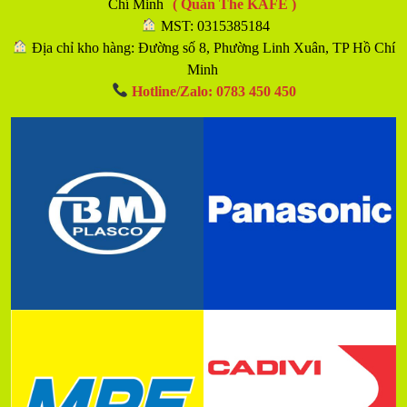
Chí Minh
( Quán The KAFE )
MST: 0315385184
Địa chỉ kho hàng: Đường số 8, Phường Linh Xuân, TP Hồ Chí
Minh
Hotline/Zalo: 0783 450 450