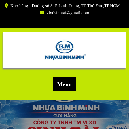
Skip
Kho hàng : Đường số 8, P. Linh Trung, TP Thủ Đức,TP HCM
to
vlxdsinhtai@gmail.com
content
Menu