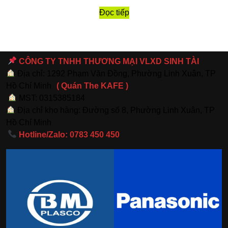
Đọc tiếp
CÔNG TY TNHH THƯƠNG MẠI VLXD SINH TÀI
Địa chỉ: 1292 Phạm Văn Đồng, Phường Linh Xuân, TP
Hồ Chí Minh
( Quán The KAFE )
MST: 0315385184
Địa chỉ kho hàng: Đường số 8, Phường Linh Xuân, TP
Hồ Chí Minh
Hotline/Zalo: 0783 450 450