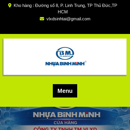
Skip
Kho hàng : Đường số 8, P. Linh Trung, TP Thủ Đức,TP
to
HCM
content
vlxdsinhtai@gmail.com
Menu