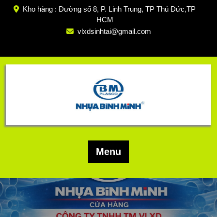
Skip
Kho hàng : Đường số 8, P. Linh Trung, TP Thủ Đức,TP
to
HCM
content
vlxdsinhtai@gmail.com
Menu