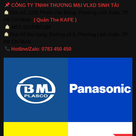
CÔNG TY TNHH THƯƠNG MẠI VLXD SINH TÀI
Địa chỉ: 1292 Phạm Văn Đồng, Phường Linh Xuân, TP
Hồ Chí Minh
( Quán The KAFE )
MST: 0315385184
Địa chỉ kho hàng: Đường số 8, Phường Linh Xuân, TP
Hồ Chí Minh
Hotline/Zalo: 0783 450 450