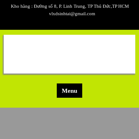
Skip
Kho hàng : Đường số 8, P. Linh Trung, TP Thủ Đức,TP HCM
to
vlxdsinhtai@gmail.com
content
Menu