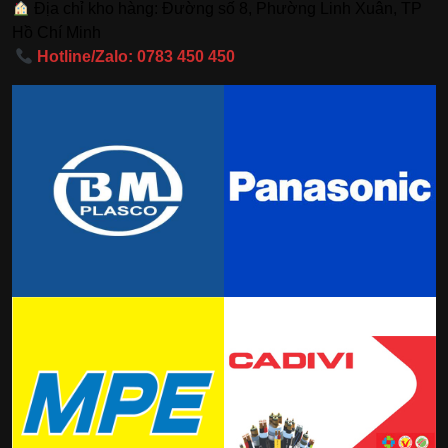
Địa chỉ kho hàng: Đường số 8, Phường Linh Xuân, TP
Hồ Chí Minh
Hotline/Zalo: 0783 450 450