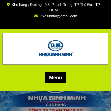
Skip
Kho hàng : Đường số 8, P. Linh Trung, TP Thủ Đức,TP
to
HCM
content
vlxdsinhtai@gmail.com
Menu