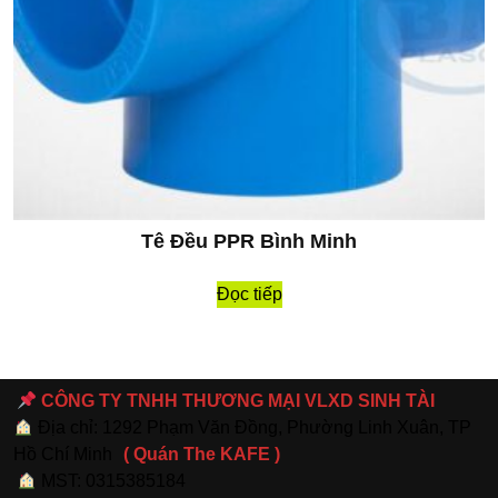
Tê Đều PPR Bình Minh
Đọc tiếp
CÔNG TY TNHH THƯƠNG MẠI VLXD SINH TÀI
Địa chỉ: 1292 Phạm Văn Đồng, Phường Linh Xuân, TP
Hồ Chí Minh
( Quán The KAFE )
MST: 0315385184