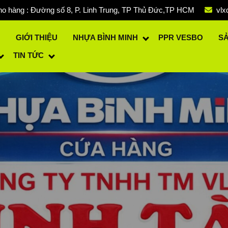
o hàng : Đường số 8, P. Linh Trung, TP Thủ Đức,TP HCM
vlx
Ủ
GIỚI THIỆU
NHỰA BÌNH MINH
PPR VESBO
S
TIN TỨC